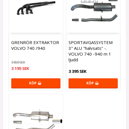
GRENRÖR EXTRAKTOR
SPORTAVGASSYSTEM
VOLVO 740 /940
3" ALU "halvsats" -.
VOLVO 740 -940 m 1
ljudd
3 650 SEK
3 195 SEK
3 395 SEK
KÖP
KÖP