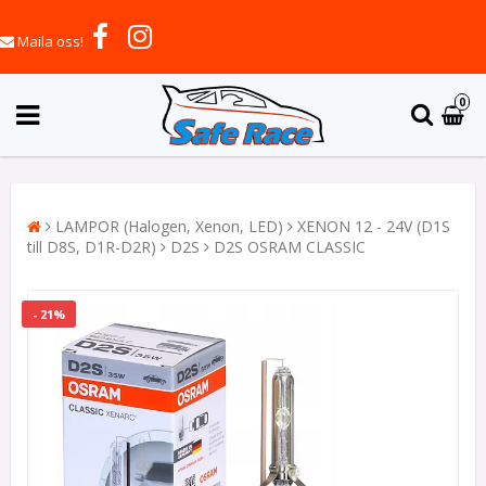
Maila oss!
0
LAMPOR (Halogen, Xenon, LED)
XENON 12 - 24V (D1S
till D8S, D1R-D2R)
D2S
D2S OSRAM CLASSIC
- 21%