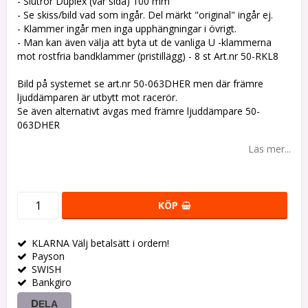
- Slutrör Duplex (var sida) 100 mm
- Se skiss/bild vad som ingår. Del märkt "original" ingår ej.
- Klammer ingår men inga upphängningar i övrigt.
- Man kan även välja att byta ut de vanliga U -klammerna
mot rostfria bandklammer (pristillägg) - 8 st Art.nr 50-RKL8
Bild på systemet se art.nr 50-063DHER men där främre
ljuddämparen är utbytt mot racerör.
Se även alternativt avgas med främre ljuddämpare 50-
063DHER
Läs mer...
KÖP
KLARNA Välj betalsätt i ordern!
Payson
SWISH
Bankgiro
DELA