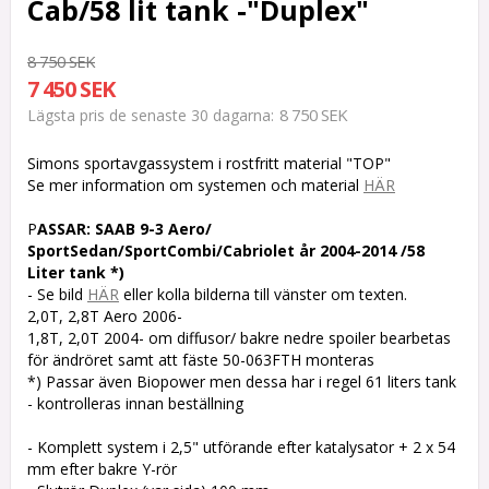
Cab/58 lit tank -"Duplex"
8 750 SEK
7 450 SEK
8 750 SEK
Lägsta pris de senaste 30 dagarna
Simons sportavgassystem i rostfritt material "TOP"
Se mer information om systemen och material
HÄR
P
ASSAR: SAAB 9-3 Aero/
SportSedan/SportCombi/Cabriolet år 2004-2014 /58
Liter tank *)
- Se bild
HÄR
eller kolla bilderna till vänster om texten.
2,0T, 2,8T Aero 2006-
1,8T, 2,0T 2004- om diffusor/ bakre nedre spoiler bearbetas
för ändröret samt att fäste 50-063FTH monteras
*) Passar även Biopower men dessa har i regel 61 liters tank
- kontrolleras innan beställning
- Komplett system i 2,5" utförande efter katalysator + 2 x 54
mm efter bakre Y-rör