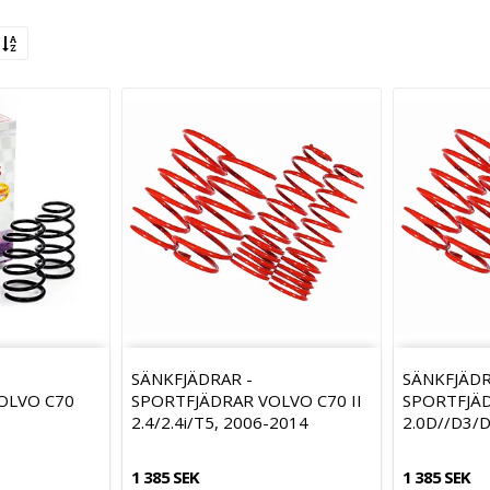
SÄNKFJÄDRAR -
SÄNKFJÄDR
OLVO C70
SPORTFJÄDRAR VOLVO C70 II
SPORTFJÄD
2.4/2.4i/T5, 2006-2014
2.0D//D3/
1 385 SEK
1 385 SEK