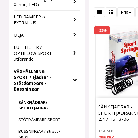
Xenon, LED)
Pris
LED RAMPER o
EXTRALJUS
- 33%
OLJA
LUFTFILTER /
OPTIFLOW SPORT-
utförande
VÄGHÅLLNING
SPORT / Fjädrar -
Stötdämpare -
Bussningar
SÄNKFJÄDRAR/
SÄNKFJÄDRAR -
SPORTFJÄDRAR
SPORTFJÄDRAR V
2,4 / T5 , 3/06-
STÖTDÄMPARE SPORT
1 195 SEK
BUSSNINGAR / Street /
Sport
795 SEK