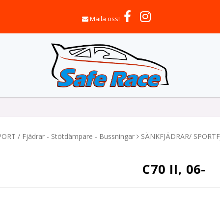
Maila oss!
T / Fjädrar - Stötdämpare - Bussningar
SÄNKFJÄDRAR/ SPORT
C70 II, 06-