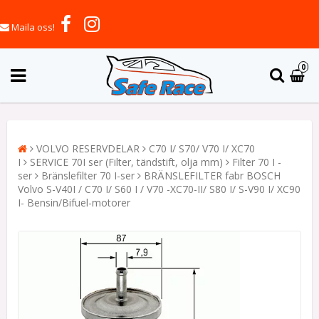
Maila oss!
0
VOLVO RESERVDELAR
C70 I/ S70/ V70 I/ XC70
I
SERVICE 70I ser (Filter, tändstift, olja mm)
Filter 70 I -
ser
Bränslefilter 70 I-ser
BRÄNSLEFILTER fabr BOSCH
Volvo S-V40I / C70 I/ S60 I / V70 -XC70-II/ S80 I/ S-V90 I/ XC90
I- Bensin/Bifuel-motorer