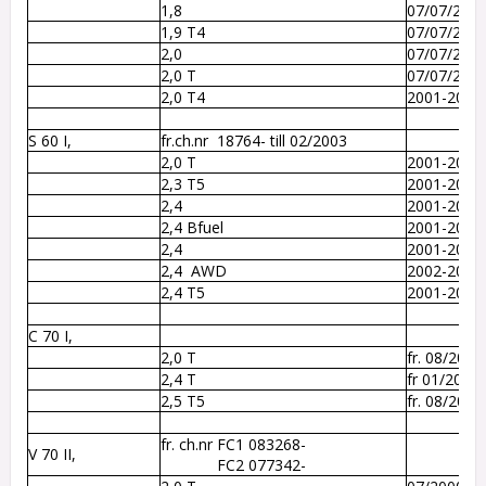
1,8
07/07/200
1,9 T4  
07/07/2000
2,0
07/07/200
2,0 T  
07/07/200
2,0 T4  
2001-2003
S 60 I, 
fr.ch.nr  18764- till 02/2003
2,0 T
2001-2009
2,3 T5  
2001-2004
2,4
2001-2009
2,4 Bfuel 
2001-2009
2,4
2001-2003
2,4  AWD 
2002-2002
2,4 T5 
2001-2009
C 70 I, 
2,0 T
fr. 08/2002
2,4 T
fr 01/2003-
2,5 T5  
fr. 08/2002
fr. ch.nr FC1 083268- 
V 70 II, 
             FC2 077342- 