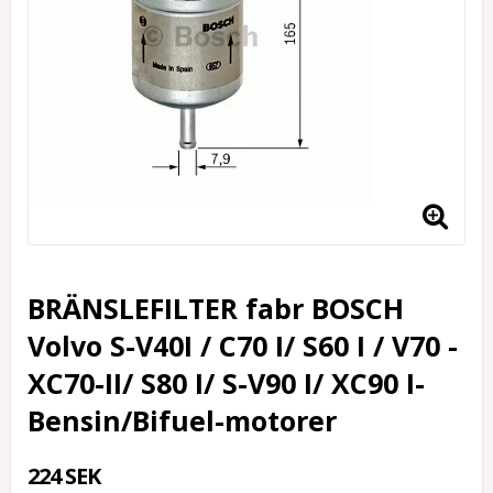
BRÄNSLEFILTER fabr BOSCH
Volvo S-V40I / C70 I/ S60 I / V70 -
XC70-II/ S80 I/ S-V90 I/ XC90 I-
Bensin/Bifuel-motorer
224 SEK