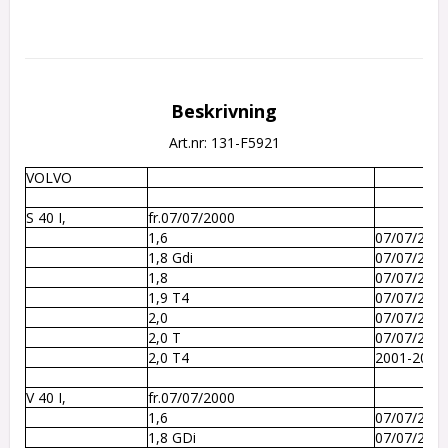
Beskrivning
Art.nr: 131-F5921
VOLVO
S 40 I, 
fr.07/07/2000
1,6
07/07/2000
1,8 Gdi
07/07/200
1,8
07/07/200
1,9 T4  
07/07/2000
2,0
07/07/200
2,0 T  
07/07/200
2,0 T4  
2001-2003
V 40 I,
fr.07/07/2000
1,6
07/07/200
1,8 GDi 
07/07/200