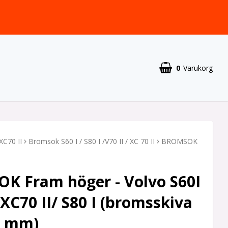
0
Varukorg
XC70 II
Bromsok S60 I / S80 I /V70 II / XC 70 II
BROMSOK
K Fram höger - Volvo S60I
 XC70 II/ S80 I (bromsskiva
5 mm)