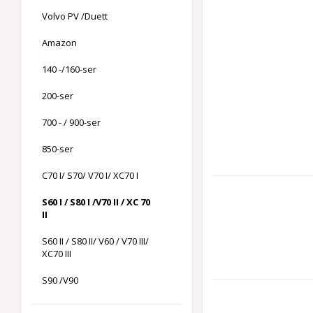
Volvo PV /Duett
Amazon
140 -/160-ser
200-ser
700 - / 900-ser
850-ser
C70 I/ S70/ V70 I/ XC70 I
S60 I / S80 I /V70 II / XC 70
II
S60 II / S80 II/ V60 / V70 III/
XC70 III
S90 /V90