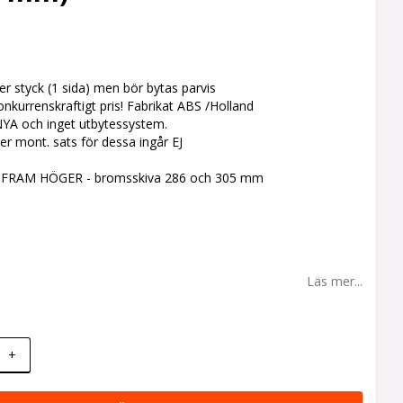
r styck (1 sida) men bör bytas parvis
 konkurrenskraftigt pris! Fabrikat ABS /Holland
YA och inget utbytessystem.
er mont. sats för dessa ingår EJ
 FRAM HÖGER - bromsskiva 286 och 305 mm
Läs mer...
+