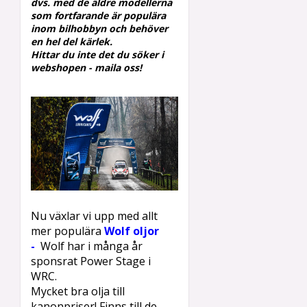
dvs.
med de äldre modellerna
som fortfarande är populära
inom
bilhobbyn och behöver
en hel del kärlek.
Hittar du inte det du söker i
webshopen - maila oss!
Nu växlar vi upp med allt
mer populära
Wolf oljor
-
W
olf
har i många år
sponsrat Power Stage i
WRC.
Mycket bra olja till
kanonpriser! Finns till de