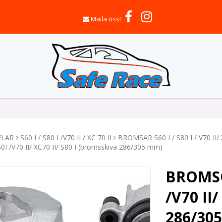
Maila oss!
ELAR
S60 I / S80 I /V70 II / XC 70 II
BROMSAR S60 I / S80 I / V70 II/ 
0I /V70 II/ XC70 II/ S80 I (bromsskiva 286/305 mm)
BROMSO
/V70 II/
286/30