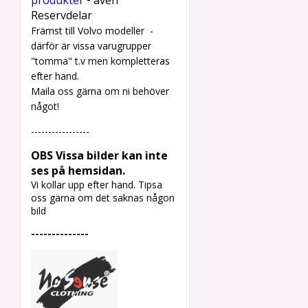
produkter
även
Reservdelar
Främst till Volvo modeller -
därför är vissa varugrupper
"tomma" t.v men kompletteras
efter hand.
Maila oss gärna om ni behöver
något!
-----------------
OBS Vissa bilder kan inte
ses på hemsidan.
Vi kollar upp efter hand.
Tipsa
oss gärna om det saknas någon
bild
--------------