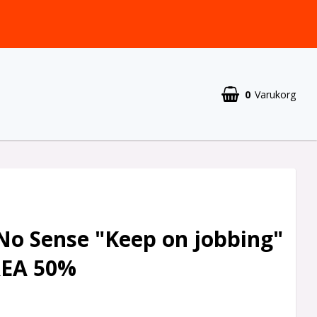
0
Varukorg
 No Sense "Keep on jobbing"
EA 50%