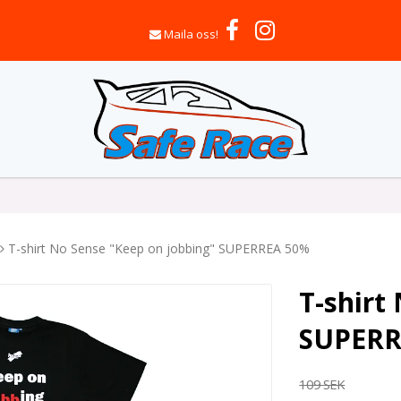
Maila oss!
T-shirt No Sense "Keep on jobbing" SUPERREA 50%
T-shirt
SUPERR
109 SEK