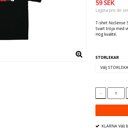
59 SEK
Lägsta pris de s
T-shirt NoSense S
Svart tröja med v
Hög kvalité.
STORLEKAR
-
KLARNA Välj be