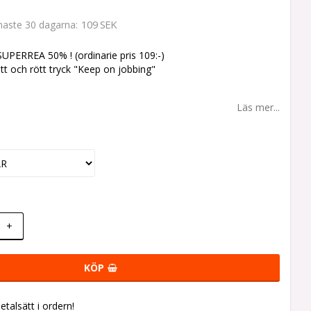
109 SEK
enaste 30 dagarna
UPERREA 50% ! (ordinarie pris 109:-)
itt och rött tryck "Keep on jobbing"
Läs mer...
+
KÖP
talsätt i ordern!