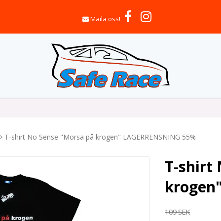
Maila oss!
T-shirt No Sense "Morsa på krogen" LAGERRENSNING 55%
T-shirt
krogen
109 SEK