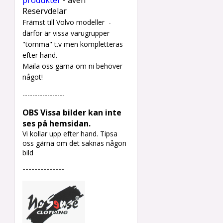
produkter
även
Reservdelar
Främst till Volvo modeller -
därför är vissa varugrupper
"tomma" t.v men kompletteras
efter hand.
Maila oss gärna om ni behöver
något!
-----------------
OBS Vissa bilder kan inte
ses på hemsidan.
Vi kollar upp efter hand.
Tipsa
oss gärna om det saknas någon
bild
--------------