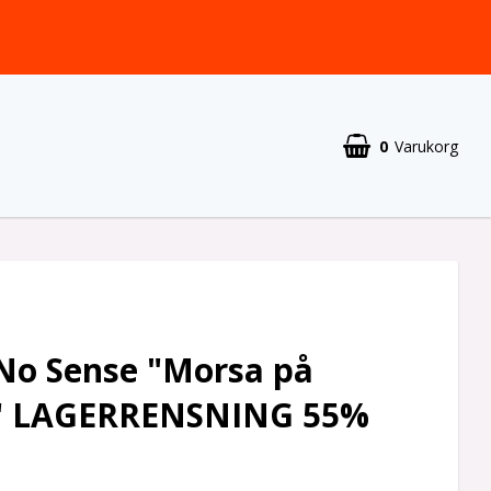
0
Varukorg
 No Sense "Morsa på
" LAGERRENSNING 55%