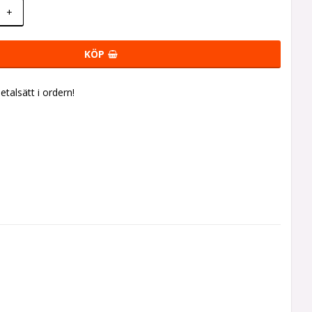
+
KÖP
talsätt i ordern!