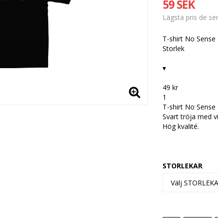
59 SEK
Lägsta pris de s
T-shirt No Sens
Storlek
▾
49 kr
1
T-shirt No Sense
Svart tröja med v
Hög kvalité.
STORLEKAR